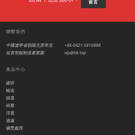
留言
聯繫我們
中國遼寧省朝陽北票蒂克
+86-0421-5810888
拓普智能制造產業園
vip@tik.top
產品中心
破碎
輸送
篩選
研磨
浮選
過濾
礦漿處理