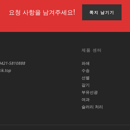
요청 사항을 남겨주세요!
쪽지 남기기
제품 센터
0421-5810888
파쇄
ik.top
수송
선별
갈기
부유선광
여과
슬러리 처리