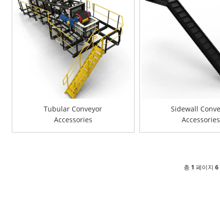
Tubular Conveyor
Sidewall Conv
Accessories
Accessories
총
1
페이지
6