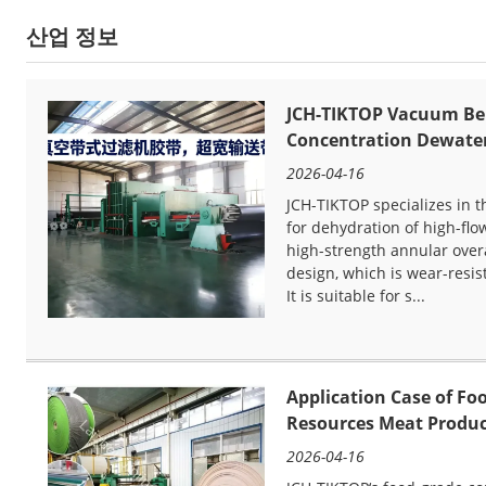
산업 정보
JCH-TIKTOP Vacuum Belt
Concentration Dewate
2026-04-16
JCH-TIKTOP specializes in t
for dehydration of high-flo
high-strength annular overa
design, which is wear-resist
It is suitable for s...
Application Case of Fo
Resources Meat Produc
2026-04-16