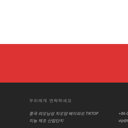
우리에게 연락하세요
중국 랴오닝성 차오양 베이파오 TIKTOP
+86-
지능 제조 산업단지
vip@t