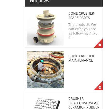
Hot news
CONE CRUSHER
SPARE PARTS
The products We
can offer you are|
as following .1. Full
C...
CONE CRUSHER
MAINTENANCE
CRUSHER
PROTECTIVE WEAR:
CERAMIC - RUBBER