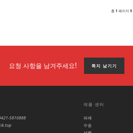
총
1
페이지
5
요청 사항을 남겨주세요!
쪽지 남기기
제품 센터
0421-5810888
파쇄
ik.top
수송
선별