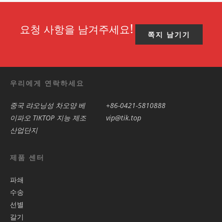
요청 사항을 남겨주세요!
쪽지 남기기
우리에게 연락하세요
중국 랴오닝성 차오양 베
+86-0421-5810888
이파오 TIKTOP 지능 제조
vip@tik.top
산업단지
제품 센터
파쇄
수송
선별
갈기