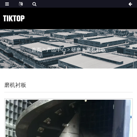
首页
>
产品中心
>
研磨
>
磨机衬板
磨机衬板