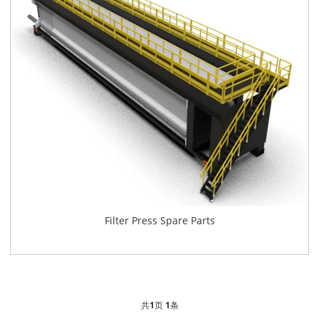
Filter Press Spare Parts
共
1
页
1
条