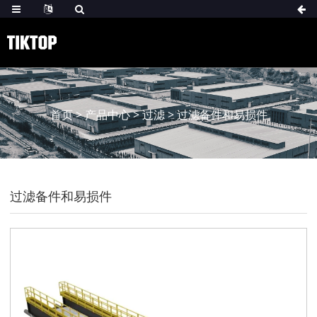
首页
>
产品中心
>
过滤
>
过滤备件和易损件
过滤备件和易损件