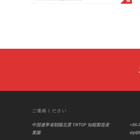
ご連絡ください
中国遼寧省朝陽北票 TIKTOP 知能製造産
+86-
業園
vip@t