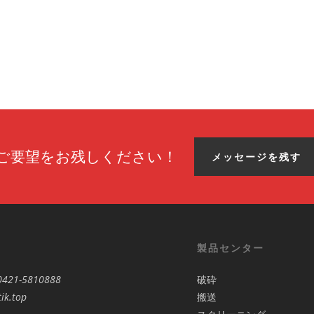
ご要望をお残しください！
メッセージを残す
製品センター
0421-5810888
破砕
ik.top
搬送