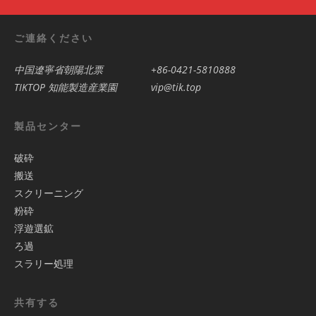
ご連絡ください
中国遼寧省朝陽北票
+86-0421-5810888
TIKTOP 知能製造産業園
vip@tik.top
製品センター
破砕
搬送
スクリーニング
粉砕
浮遊選鉱
ろ過
スラリー処理
共有する