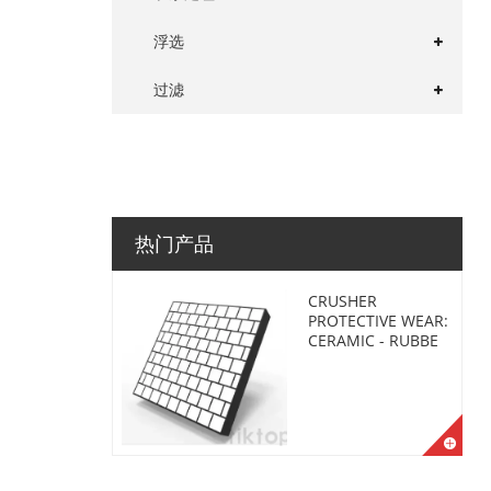
浮选
过滤
热门产品
CRUSHER
PROTECTIVE WEAR:
CERAMIC - RUBBE