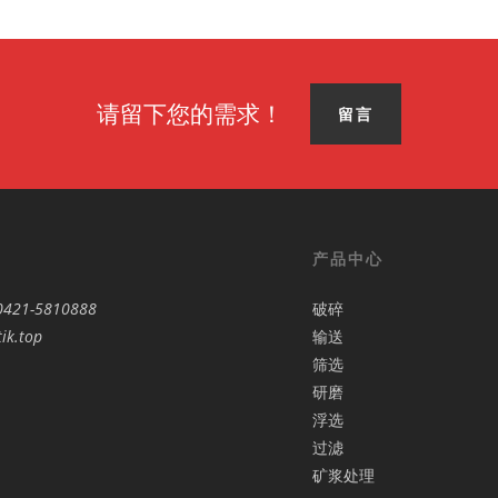
请留下您的需求！
留言
产品中心
0421-5810888
破碎
ik.top
输送
筛选
研磨
浮选
过滤
矿浆处理